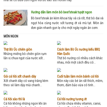
Hướng dẫn làm món bò beefsteak tuyệt ngon
Bò beefsteak ăn kèm khoai tây và cà rốt, thịt bò dai và
ngọt hòa cùng nước sốt tương ớt và mù tạt. Món ăn
đơn giản nhanh gọn lẹ cho một ngày ngán ăn cơm.
MÓN NGON
Thịt Bò Úc chiên giòn
Cách làm Bò Úc nướng kiểu BBQ
Những miếng bò chiên giòn rụm
Hàn Quốc
lẫn vị chua ngọt của nước xốt...
Thịt bò nướng có nhiều cách khác
nhau, mỗi một cách đều có...
Gỏi cá hồi xốt chanh dây
Cuối tuần làm món bánh cá hồi
Xốt chanh dây có vang trắng kèm
Món này các bé ăn rất thích, mềm,
theo sẽ làm dậy mùi chanh...
thơm, đảm bảo vừa có tinh...
Cá hồi xào thì là
Cá hồi nướng tương ớt
Cá hồi không những ngon khi ăn
Cá hồi chứa nhiều vitamin, canxi,