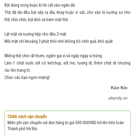
Bột dùng xong buộc kĩ rồi cất vào ngăn đá.
Thịt đã lăn đều bột xếp ra đĩa, khay hoặc vỉ sắt, cho vào lò nướng sơ cho
thịt chín chín, bột khô và bám mặt thịt.
Lật mặt và nướng tiếp cho đều 2 mặt.
Mỗi mặt chỉ khoảng 3 phút thôi nhé không bò chín quá, khô quắt.
Miếng thịt chín rất thơm, ngấm gia vị và ngầy ngậy vị trứng.
Làm 1 chút nước xốt có ketchup, xốt me, tương ớt, thêm chút ớt chuông
rắc lên trang trí.
Chúc các bạn ngon miệng!
Kún Kín
afamily.vn
Chính sách vận chuyển
Miễn phí vận chuyển với đơn hàng trị giá 500.000VND trở lên trên toàn
Thành phố Hà Nội.