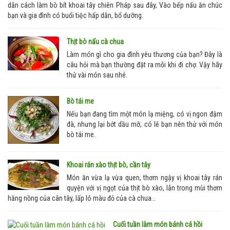
dẫn cách làm bò bít khoai tây chiên Pháp sau đây, Vào bếp nấu ăn chúc
bạn và gia đình có buổi tiệc hấp dẫn, bổ dưỡng.
Thịt bò nấu cà chua
Làm món gì cho gia đình yêu thương của bạn? Đây là
câu hỏi mà bạn thường đặt ra mỗi khi đi chợ. Vậy hãy
thử vài món sau nhé.
Bò tái me
Nếu bạn đang tìm một món lạ miệng, có vị ngon đậm
đà, nhưng lại bớt dầu mỡ, có lẽ bạn nên thử với món
bò tái me.
Khoai rán xào thịt bò, cần tây
Món ăn vừa lạ vừa quen, thơm ngậy vị khoai tây rán
quyện với vị ngọt của thịt bò xào, lẫn trong mùi thơm
hăng nồng của cân tây, lấp ló màu đỏ của cà chua…
Cuối tuần làm món bánh cá hồi