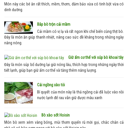
Món này các bé ăn rất thích, mềm, thơm, đảm bảo vừa có tinh bột vừa có
dinh dưỡng.
Bắp bò trộn cải mầm
Cải mầm có vị lạ và rất ngon khi chế biến cùng thịt bò.
Đây là món ăn giúp thanh nhiệt, nâng cao sức đề kháng trong những ngày
nắng nóng.
Giữ ấm cơ thể với súp bò khoai tây
Đây là món súp bổ dưỡng lại giữ nóng lâu, thích hợp trong những ngày thời
tiết lạnh, giúp bạn giữ ấm cơ thể và tăng thêm năng lượng.
Cải ngồng xào tỏi
Bí quyết của món này là thả ngồng cải đã luộc vào nồi
nước lạnh để rau vẫn giữ được màu xanh
Bò xào sốt Hoisin
Món bò xem xém vàng bóng, mùi thơm quyến rũ mời gọi, chắc chắn cả
nhà sẽ có bữa cơm ngon với bò xào sốt Hoisin này