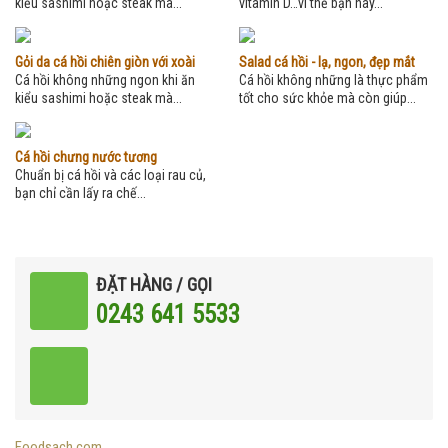
kiểu sashimi hoặc steak mà...
vitamin D…vì thế bạn hãy...
Gỏi da cá hồi chiên giòn với xoài
Salad cá hồi - lạ, ngon, đẹp mắt
Cá hồi không những ngon khi ăn
Cá hồi không những là thực phẩm
kiểu sashimi hoặc steak mà...
tốt cho sức khỏe mà còn giúp...
Cá hồi chưng nước tương
Chuẩn bị cá hồi và các loại rau củ,
bạn chỉ cần lấy ra chế...
ĐẶT HÀNG / GỌI
0243 641 5533
Foodsach.com