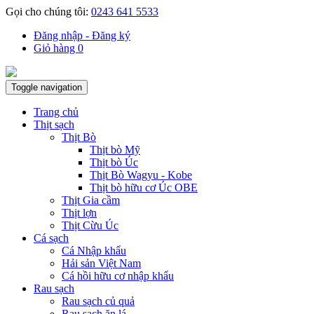
Gọi cho chúng tôi:
0243 641 5533
Đăng nhập - Đăng ký
Giỏ hàng
0
Toggle navigation
Trang chủ
Thịt sạch
Thịt Bò
Thịt bò Mỹ
Thịt bò Úc
Thịt Bò Wagyu - Kobe
Thịt bò hữu cơ Úc OBE
Thịt Gia cầm
Thịt lợn
Thịt Cừu Úc
Cá sạch
Cá Nhập khẩu
Hải sản Việt Nam
Cá hồi hữu cơ nhập khẩu
Rau sạch
Rau sạch củ quả
Rau sạch ăn lá