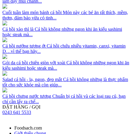
làm dậy mùi chanh...
Cuối tuần làm món bánh cá hồi
Món này các bé ăn rất thích, mềm,
thơm, đảm bảo vừa có tinh...
Cá hồi xào thì là
Cá hồi không những ngon khi ăn kiểu sashimi
hoặc steak mà...
Cá hồi nướng tương ớt
Cá hồi chứa nhiều vitamin, canxi, vitamin
D…vì thế bạn hãy...
Gỏi da cá hồi chiên giòn với xoài
Cá hồi không những ngon khi ăn
kiểu sashimi hoặc steak mà...
Salad cá hồi - lạ, ngon, đẹp mắt
Cá hồi không những là thực phẩm
tốt cho sức khỏe mà còn giúp...
Cá hồi chưng nước tương
Chuẩn bị cá hồi và các loại rau củ, bạn
chỉ cần lấy ra chế...
ĐẶT HÀNG / GỌI
0243 641 5533
Foodsach.com
Giới thiệu chung