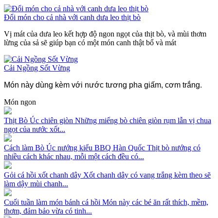
Đổi món cho cả nhà với canh dưa leo thịt bò
Vị mát của dưa leo kết hợp độ ngon ngọt của thịt bò, và mùi thơm
lừng của sả sẽ giúp bạn có một món canh thật bổ và mát
Cải Ngồng Sốt Vừng
Món này dùng kèm với nước tương pha giấm, cơm trắng.
Món ngon
Thịt Bò Úc chiên giòn
Những miếng bò chiên giòn rụm lẫn vị chua
ngọt của nước xốt...
Cách làm Bò Úc nướng kiểu BBQ Hàn Quốc
Thịt bò nướng có
nhiều cách khác nhau, mỗi một cách đều có...
Gỏi cá hồi xốt chanh dây
Xốt chanh dây có vang trắng kèm theo sẽ
làm dậy mùi chanh...
Cuối tuần làm món bánh cá hồi
Món này các bé ăn rất thích, mềm,
thơm, đảm bảo vừa có tinh...