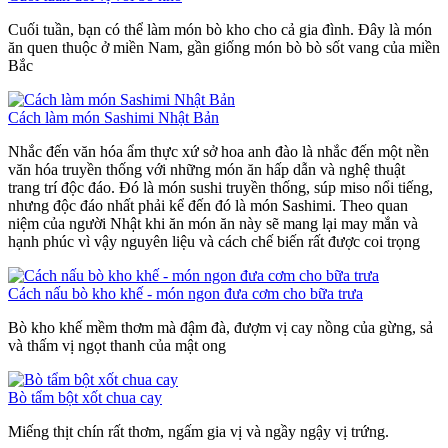
Cuối tuần, bạn có thể làm món bò kho cho cả gia đình. Đây là món
ăn quen thuộc ở miền Nam, gần giống món bò bò sốt vang của miền
Bắc
Cách làm món Sashimi Nhật Bản
Nhắc đến văn hóa ẩm thực xứ sở hoa anh đào là nhắc đến một nền
văn hóa truyền thống với những món ăn hấp dẫn và nghệ thuật
trang trí độc đáo. Đó là món sushi truyền thống, súp miso nổi tiếng,
nhưng độc đáo nhất phải kể đến đó là món Sashimi. Theo quan
niệm của người Nhật khi ăn món ăn này sẽ mang lại may mắn và
hạnh phúc vì vậy nguyên liệu và cách chế biến rất được coi trọng
Cách nấu bò kho khế - món ngon đưa cơm cho bữa trưa
Bò kho khế mềm thơm mà đậm đà, đượm vị cay nồng của gừng, sả
và thấm vị ngọt thanh của mật ong
Bò tẩm bột xốt chua cay
Miếng thịt chín rất thơm, ngấm gia vị và ngầy ngậy vị trứng.