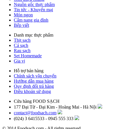
Nguồn gốc thực phẩm
Tin tức - Khuyến mại
Món ngon
Cẩm nang gia đình
Bếp viết
Danh mục thực phẩm
Thịt sạch
Cá sạch
Rau sạch
Set Homemade
Gia vị
Hỗ trợ bán hàng
Chính sách vận chuyển
Hướng dẫn mua hàng
Quy định đổi trả hàng
Điều khoản sử dụng
Cửa hàng FOOD SẠCH
177 Đại Từ - Đại Kim - Hoàng Mai - Hà Nội
contact@foodsach.com
(024) 3 6415533 - 0945 555 333
© 2014 Foodsach.com - All rights reserved