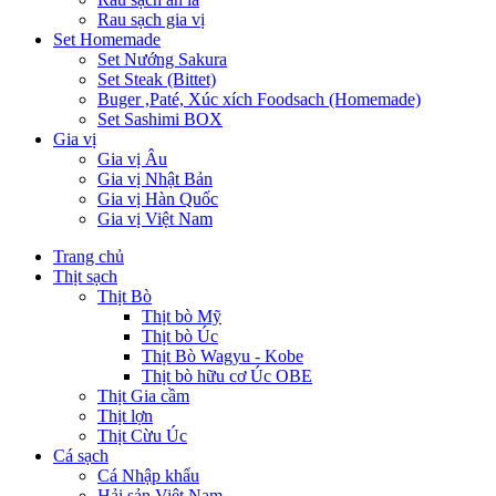
Rau sạch gia vị
Set Homemade
Set Nướng Sakura
Set Steak (Bittet)
Buger ,Paté, Xúc xích Foodsach (Homemade)
Set Sashimi BOX
Gia vị
Gia vị Âu
Gia vị Nhật Bản
Gia vị Hàn Quốc
Gia vị Việt Nam
Trang chủ
Thịt sạch
Thịt Bò
Thịt bò Mỹ
Thịt bò Úc
Thịt Bò Wagyu - Kobe
Thịt bò hữu cơ Úc OBE
Thịt Gia cầm
Thịt lợn
Thịt Cừu Úc
Cá sạch
Cá Nhập khẩu
Hải sản Việt Nam