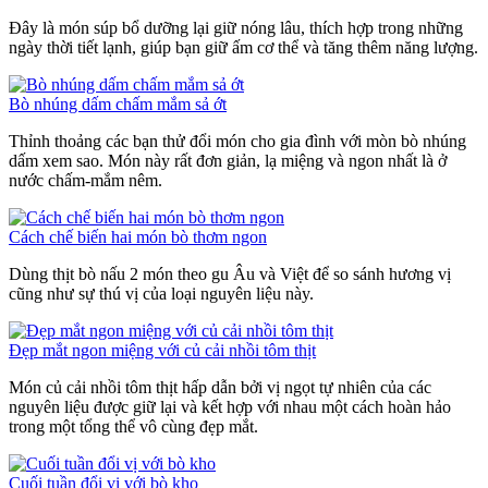
Đây là món súp bổ dưỡng lại giữ nóng lâu, thích hợp trong những
ngày thời tiết lạnh, giúp bạn giữ ấm cơ thể và tăng thêm năng lượng.
Bò nhúng dấm chấm mắm sả ớt
Thỉnh thoảng các bạn thử đổi món cho gia đình với mòn bò nhúng
dấm xem sao. Món này rất đơn giản, lạ miệng và ngon nhất là ở
nước chấm-mắm nêm.
Cách chế biến hai món bò thơm ngon
Dùng thịt bò nấu 2 món theo gu Âu và Việt để so sánh hương vị
cũng như sự thú vị của loại nguyên liệu này.
Đẹp mắt ngon miệng với củ cải nhồi tôm thịt
Món củ cải nhồi tôm thịt hấp dẫn bởi vị ngọt tự nhiên của các
nguyên liệu được giữ lại và kết hợp với nhau một cách hoàn hảo
trong một tổng thể vô cùng đẹp mắt.
Cuối tuần đổi vị với bò kho