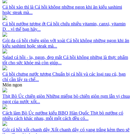
Cá hồi xào thì là
Cá hồi không những ngon khi ăn kiểu sashimi
hoặc steak mà...
Cá hồi nướng tương ớt
Cá hồi chứa nhiều vitamin, canxi, vitamin
D…vì thế bạn hãy...
Gỏi da cá hồi chiên giòn với xoài
Cá hồi không những ngon khi ăn
kiểu sashimi hoặc steak mà...
Salad cá hồi - lạ, ngon, đẹp mắt
Cá hồi không những là thực phẩm
tốt cho sức khỏe mà còn giúp...
Cá hồi chưng nước tương
Chuẩn bị cá hồi và các loại rau củ, bạn
chỉ cần lấy ra chế...
Món ngon
Thịt Bò Úc chiên giòn
Những miếng bò chiên giòn rụm lẫn vị chua
ngọt của nước xốt...
Cách làm Bò Úc nướng kiểu BBQ Hàn Quốc
Thịt bò nướng có
nhiều cách khác nhau, mỗi một cách đều có...
Gỏi cá hồi xốt chanh dây
Xốt chanh dây có vang trắng kèm theo sẽ