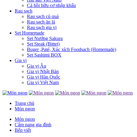
Cá hồi hữu cơ nhập khẩu
Rau sạch
Rau sạch củ quả
Rau sạch ăn lá
Rau sạch gia vị
Set Homemade
Set Nướng Sakura
Set Steak (Bittet)
Buger ,Paté, Xúc xích Foodsach (Homemade)
Set Sashimi BOX
Gia vị
Gia vị Âu
Gia vị Nhật Bản
Gia vị Hàn Quốc
Gia vị Việt Nam
Trang chủ
Món ngon
Món ngon
Cẩm nang gia đình
Bếp viết