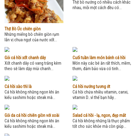
Thịt bò nướng có nhiều cách khác
nhau, mỗi một cách đều có...
Thịt Bò Úc chiên giòn
Những miếng bò chiên giòn rụm
lẫn vị chua ngọt của nước xốt...
Gỏi cá hồi xốt chanh dây
Cuối tuần làm món bánh cá hồi
Xốt chanh dây có vang trắng kèm
Món này các bé ăn rất thích, mềm,
theo sẽ làm dậy mùi chanh...
thơm, đảm bảo vừa có tinh...
Cá hồi xào thì là
Cá hồi nướng tương ớt
Cá hồi không những ngon khi ăn
Cá hồi chứa nhiều vitamin, canxi,
kiểu sashimi hoặc steak mà...
vitamin D…vì thế bạn hãy...
Gỏi da cá hồi chiên giòn với xoài
Salad cá hồi - lạ, ngon, đẹp mắt
Cá hồi không những ngon khi ăn
Cá hồi không những là thực phẩm
kiểu sashimi hoặc steak mà...
tốt cho sức khỏe mà còn giúp...