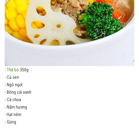
-
Thịt bò
350g
- Củ sen
- Ngô ngọt
- Bông cải xanh
- Cà chua
- Nấm hương
- Hạt nêm
- Gừng