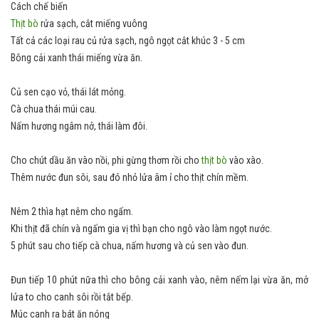
Cách chế biến
Thịt bò
rửa sạch, cắt miếng vuông
Tất cả các loại rau củ rửa sạch, ngô ngọt cắt khúc 3 - 5 cm
Bông cải xanh thái miếng vừa ăn.
Củ sen cạo vỏ, thái lát mỏng.
Cà chua thái múi cau.
Nấm hương ngâm nở, thái làm đôi.
Cho chút dầu ăn vào nồi, phi gừng thơm rồi cho
thịt bò
vào xào.
Thêm nước đun sôi, sau đó nhỏ lửa âm ỉ cho thịt chín mềm.
Nêm 2 thìa hạt nêm cho ngấm.
Khi thịt đã chín và ngấm gia vị thì bạn cho ngô vào làm ngọt nước.
5 phút sau cho tiếp cà chua, nấm hương và củ sen vào đun.
Đun tiếp 10 phút nữa thì cho bông cải xanh vào, nêm nếm lại vừa ăn, mở
lửa to cho canh sôi rồi tắt bếp.
Múc canh ra bát ăn nóng