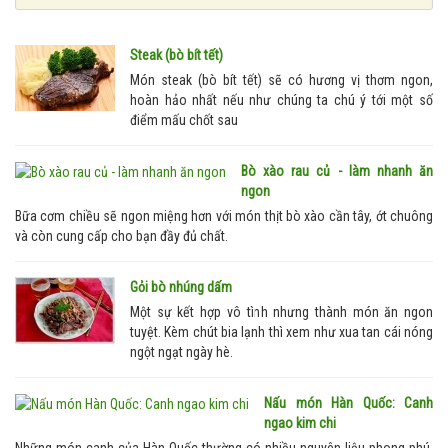
Steak (bò bít tết)
Món steak (bò bít tết) sẽ có hương vị thơm ngon,
hoàn hảo nhất nếu như chúng ta chú ý tới một số
điểm mấu chốt sau
Bò xào rau củ - làm nhanh ăn
ngon
Bữa cơm chiều sẽ ngon miệng hơn với món thịt bò xào cần tây, ớt chuông
và còn cung cấp cho bạn đầy đủ chất.
Gỏi bò nhúng dấm
Một sự kết hợp vô tình nhưng thành món ăn ngon
tuyệt. Kèm chút bia lạnh thì xem như xua tan cái nóng
ngột ngạt ngày hè.
Nấu món Hàn Quốc: Canh
ngao kim chi
Những món canh của Hàn Quốc thường có nhiều nguyên liệu phong phú,