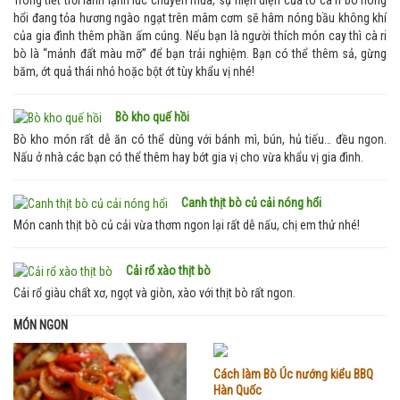
hổi đang tỏa hương ngào ngạt trên mâm cơm sẽ hâm nóng bầu không khí
của gia đình thêm phần ấm cúng. Nếu bạn là người thích món cay thì cà ri
bò là “mảnh đất màu mỡ” để bạn trải nghiệm. Bạn có thể thêm sả, gừng
băm, ớt quả thái nhỏ hoặc bột ớt tùy khẩu vị nhé!
Bò kho quế hồi
Bò kho món rất dễ ăn có thể dùng với bánh mì, bún, hủ tiếu… đều ngon.
Nấu ở nhà các bạn có thể thêm hay bớt gia vị cho vừa khẩu vị gia đình.
Canh thịt bò củ cải nóng hổi
Món canh thịt bò củ cải vừa thơm ngon lại rất dễ nấu, chị em thử nhé!
Cải rổ xào thịt bò
Cải rổ giàu chất xơ, ngọt và giòn, xào với thịt bò rất ngon.
MÓN NGON
Cách làm Bò Úc nướng kiểu BBQ
Hàn Quốc