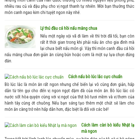
nhiều rau củ và đậu phụ cho vị ngọt thanh tự nhiên. Mời bạn thưởng thức
món canh ngao kim chi tuyệt ngon này nhé.
Lý thú đầu cá hồi nấu măng chua
Nếu một ngày vội vã đi làm về thì trời đã tối, bạn còn
rất ít thời gian trong khi phải nấu ăn cho gia đình mà
lại chưa biết nấu món gì. Vậy thì món canh đầu cá hồi
nấu măng chua đơn giản ăn cùng bún hoặc cơm là một sự lựa chọn đúng
đắn.
Cách nấu bò lúc lắc cực chuẩn
Bò lúc lắc là món ăn rất ngon nhưng chế biến lại vô cùng đơn giản, hấp
dẫn từ tên gọi cho đến vị ngon ngọt đậm đà của món ăn. Bò lúc lắc có
nước sốt hòa quyện cùng với vị ngọt của thịt bò tươi mềm và vị thơm của
hành tây cùng ớt chuông. Nếu bạn sáng tạo thêm một chút sẽ làm cho
món ăn càng trở nên hấp dẫn hơn, đặc biệt là đối với các bé!
Cách làm càri bò kiểu Nhật lạ
mà ngon
Trong tiết trời lành lạnh lúc chuyển mùa, sự hiện diện của tô cà ri bò nóng