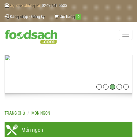
Gọi cho chúng tôi:
0243 641 5533
Đăng nhập - Đăng ký
Giỏ hàng
0
Toggle
naviga
TRANG CHỦ
MÓN NGON
Món ngon