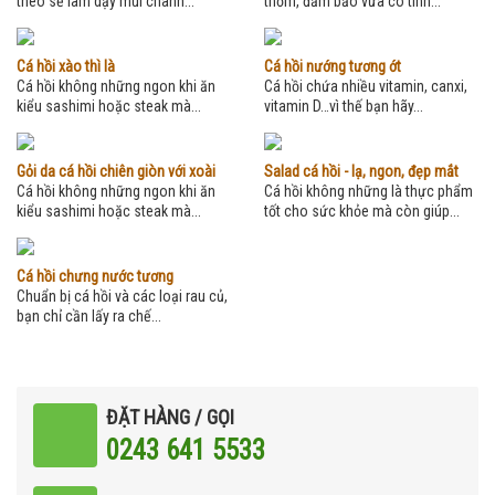
theo sẽ làm dậy mùi chanh...
thơm, đảm bảo vừa có tinh...
Cá hồi xào thì là
Cá hồi nướng tương ớt
Cá hồi không những ngon khi ăn
Cá hồi chứa nhiều vitamin, canxi,
kiểu sashimi hoặc steak mà...
vitamin D…vì thế bạn hãy...
Gỏi da cá hồi chiên giòn với xoài
Salad cá hồi - lạ, ngon, đẹp mắt
Cá hồi không những ngon khi ăn
Cá hồi không những là thực phẩm
kiểu sashimi hoặc steak mà...
tốt cho sức khỏe mà còn giúp...
Cá hồi chưng nước tương
Chuẩn bị cá hồi và các loại rau củ,
bạn chỉ cần lấy ra chế...
ĐẶT HÀNG / GỌI
0243 641 5533