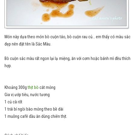
Món này dựa theo món bò cuộn táo, bò cuộn rau củ… em thấy có màu sắc
đẹp nên đặt tên là Sắc Màu.
Bò cuộn sắc màu rất ngon lại lạ miệng, ăn với cơm hoặc bánh mì đều thích
hợp.
Khoảng 300g
thịt bò
cắt mỏng
Gia vị ướp tiêu, nước tương
1 củ cà rốt
1 trái bí ngòi bào mỏng theo bề dài
1 muỗng cafê dầu ăn dùng chiên thịt.