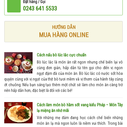
Đặt hàng / Gọi
0243 641 5533
HƯỚNG DẪN
MUA HÀNG ONLINE
Cách nấu bò lúc lắc cực chuẩn
Bò lúc lắc là món ăn rất ngon nhưng chế biến lại vô
cùng đơn giản, hấp dẫn từ tên gọi cho đến vị ngon
ngọt đậm đà của món ăn. Bò lúc lắc có nước sốt hòa
quyện cùng với vị ngọt của thịt bò tươi mềm và vị thơm của hành tây cùng
ớt chuông. Nếu bạn sáng tạo thêm một chút sẽ làm cho món ăn càng trở
nên hấp dẫn hơn, đặc biệt là đối với các bé!
Cách làm món bò hầm sốt vang kiểu Pháp – Món Tây
lạ miệng ăn nhớ mãi
Với những mẹ đảm đang học cách chế biến những
món ăn lạ mà ngon luôn là niềm vui thích. Trong bài