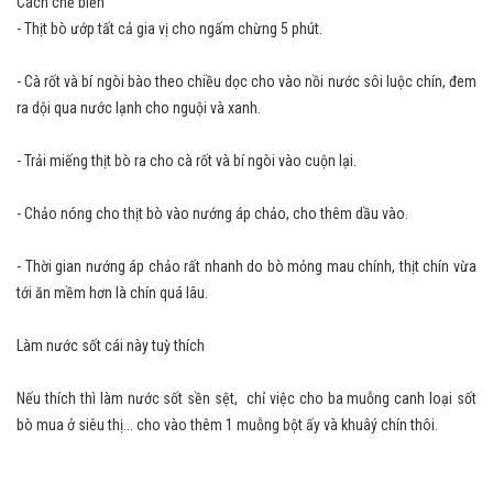
Cách chế biến
- Thịt bò ướp tất cả gia vị cho ngấm chừng 5 phút.
- Cà rốt và bí ngòi bào theo chiều dọc cho vào nồi nước sôi luộc chín, đem
ra dội qua nước lạnh cho nguội và xanh.
- Trải miếng thịt bò ra cho cà rốt và bí ngòi vào cuộn lại.
- Chảo nóng cho thịt bò vào nướng áp chảo, cho thêm dầu vào.
- Thời gian nướng áp chảo rất nhanh do bò mỏng mau chính, thịt chín vừa
tới ăn mềm hơn là chín quá lâu.
Làm nước sốt cái này tuỳ thích
Nếu thích thì làm nước sốt sền sệt, chỉ việc cho ba muỗng canh loại sốt
bò mua ở siêu thị... cho vào thêm 1 muỗng bột ấy và khuâý chín thôi.