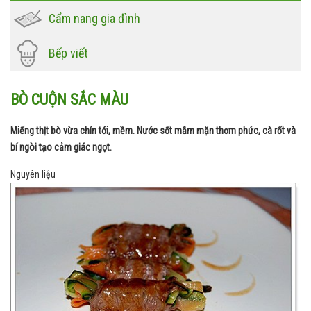
Cẩm nang gia đình
Bếp viết
BÒ CUỘN SẮC MÀU
Miếng thịt bò vừa chín tới, mềm. Nước sốt mằm mặn thơm phức, cà rốt và
bí ngòi tạo cảm giác ngọt.
Nguyên liệu