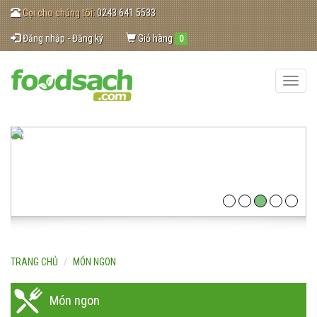
Gọi cho chúng tôi:
0243 641 5533
Đăng nhập - Đăng ký
Giỏ hàng
0
Toggle
naviga
TRANG CHỦ
MÓN NGON
Món ngon