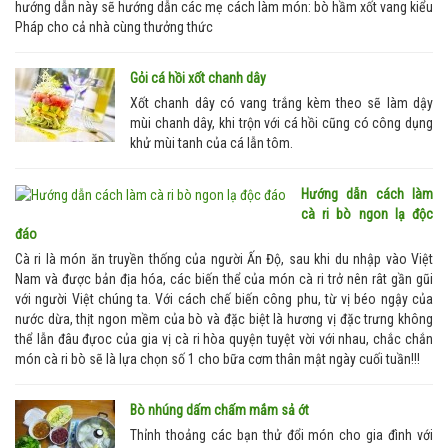
hướng dẫn này sẽ hướng dẫn các mẹ cách làm món: bò hầm xốt vang kiểu
Pháp cho cả nhà cùng thưởng thức
Gỏi cá hồi xốt chanh dây
Xốt chanh dây có vang trắng kèm theo sẽ làm dậy
mùi chanh dây, khi trộn với cá hồi cũng có công dụng
khử mùi tanh của cá lẫn tôm.
Hướng dẫn cách làm
cà ri bò ngon lạ độc
đáo
Cà ri là món ăn truyền thống của người Ấn Độ, sau khi du nhập vào Việt
Nam và được bản địa hóa, các biến thể của món cà ri trở nên rât gần gũi
với người Việt chúng ta. Với cách chế biến công phu, từ vị béo ngậy của
nước dừa, thịt ngon mềm của bò và đặc biệt là hương vị đặc trưng không
thể lẫn đâu đựoc của gia vị cà ri hòa quyện tuyệt vời với nhau, chắc chắn
món cà ri bò sẽ là lựa chọn số 1 cho bữa cơm thân mật ngày cuối tuần!!!
Bò nhúng dấm chấm mắm sả ớt
Thỉnh thoảng các bạn thử đổi món cho gia đình với