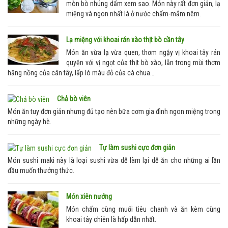
mòn bò nhúng dấm xem sao. Món này rất đơn giản, lạ
miệng và ngon nhất là ở nước chấm-mắm nêm.
Lạ miệng với khoai rán xào thịt bò cần tây
Món ăn vừa lạ vừa quen, thơm ngậy vị khoai tây rán
quyện với vị ngọt của thịt bò xào, lẫn trong mùi thơm
hăng nồng của cân tây, lấp ló màu đỏ của cà chua…
Chả bò viên
Món ăn tuy đơn giản nhưng đủ tạo nên bữa cơm gia đình ngon miệng trong
những ngày hè.
Tự làm sushi cực đơn giản
Món sushi maki này là loại sushi vừa dễ làm lại dễ ăn cho những ai lần
đầu muốn thưởng thức.
Món xiên nướng
Món chấm cùng muối tiêu chanh và ăn kèm cùng
khoai tây chiên là hấp dẫn nhất.