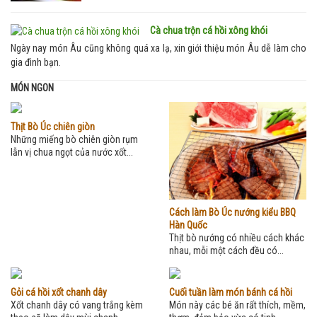
Cà chua trộn cá hồi xông khói
Ngày nay món Âu cũng không quá xa lạ, xin giới thiệu món Âu dễ làm cho
gia đình bạn.
MÓN NGON
Thịt Bò Úc chiên giòn
Những miếng bò chiên giòn rụm
lẫn vị chua ngọt của nước xốt...
Cách làm Bò Úc nướng kiểu BBQ
Hàn Quốc
Thịt bò nướng có nhiều cách khác
nhau, mỗi một cách đều có...
Gỏi cá hồi xốt chanh dây
Cuối tuần làm món bánh cá hồi
Xốt chanh dây có vang trắng kèm
Món này các bé ăn rất thích, mềm,