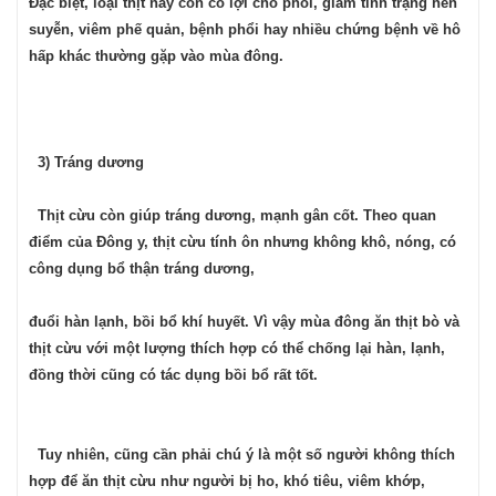
Đặc biệt, loại thịt này còn có lợi cho phổi, giảm tình trạng hen
suyễn, viêm phế quản, bệnh phổi hay nhiều chứng bệnh về hô
hấp khác thường gặp vào mùa đông.
3) Tráng dương
Thịt cừu còn giúp tráng dương, mạnh gân cốt. Theo quan
điểm của Đông y, thịt cừu tính ôn nhưng không khô, nóng, có
công dụng bổ thận tráng dương,
đuổi hàn lạnh, bồi bổ khí huyết. Vì vậy mùa đông ăn thịt bò và
thịt cừu với một lượng thích hợp có thể chống lại hàn, lạnh,
đồng thời cũng có tác dụng bồi bổ rất tốt.
Tuy nhiên, cũng cần phải chú ý là một số người không thích
hợp để ăn thịt cừu như người bị ho, khó tiêu, viêm khớp,