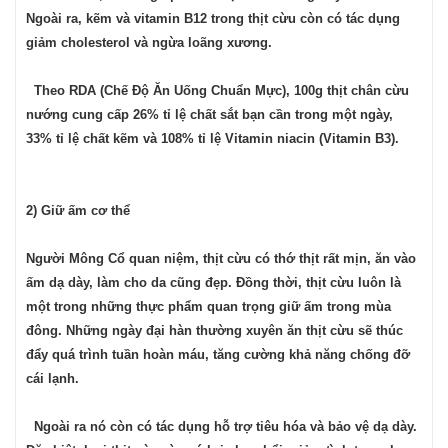
Ngoài ra, kẽm và vitamin B12 trong thịt cừu còn có tác dụng
giảm cholesterol và ngừa loãng xương.
Theo RDA (Chế Độ Ăn Uống Chuẩn Mực), 100g thịt chân cừu
nướng cung cấp 26% tỉ lệ chất sắt bạn cần trong một ngày,
33% tỉ lệ chất kẽm và 108% tỉ lệ Vitamin niacin (Vitamin B3).
2) Giữ ấm cơ thể
Người Mông Cổ quan niệm, thịt cừu có thớ thịt rất mịn, ăn vào
ấm dạ dày, làm cho da cũng đẹp. Đồng thời, thịt cừu luôn là
một trong những thực phẩm quan trọng giữ ấm trong mùa
đông. Những ngày đại hàn thường xuyên ăn thịt cừu sẽ thúc
đẩy quá trình tuần hoàn máu, tăng cường khả năng chống đỡ
cái lạnh.
Ngoài ra nó còn có tác dụng hỗ trợ tiêu hóa và bảo vệ dạ dày.