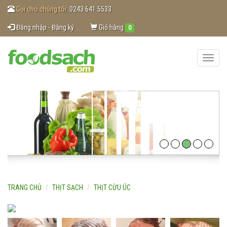
Gọi cho chúng tôi:
0243 641 5533
Đăng nhập - Đăng ký
Giỏ hàng
0
Toggle
naviga
TRANG CHỦ
THỊT SẠCH
THỊT CỪU ÚC