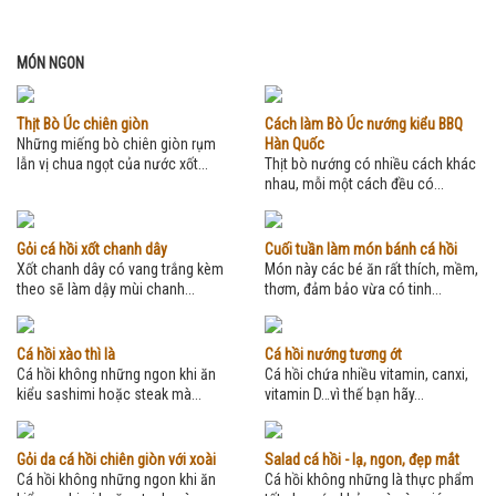
MÓN NGON
Thịt Bò Úc chiên giòn
Cách làm Bò Úc nướng kiểu BBQ
Những miếng bò chiên giòn rụm
Hàn Quốc
lẫn vị chua ngọt của nước xốt...
Thịt bò nướng có nhiều cách khác
nhau, mỗi một cách đều có...
Gỏi cá hồi xốt chanh dây
Cuối tuần làm món bánh cá hồi
Xốt chanh dây có vang trắng kèm
Món này các bé ăn rất thích, mềm,
theo sẽ làm dậy mùi chanh...
thơm, đảm bảo vừa có tinh...
Cá hồi xào thì là
Cá hồi nướng tương ớt
Cá hồi không những ngon khi ăn
Cá hồi chứa nhiều vitamin, canxi,
kiểu sashimi hoặc steak mà...
vitamin D…vì thế bạn hãy...
Gỏi da cá hồi chiên giòn với xoài
Salad cá hồi - lạ, ngon, đẹp mắt
Cá hồi không những ngon khi ăn
Cá hồi không những là thực phẩm