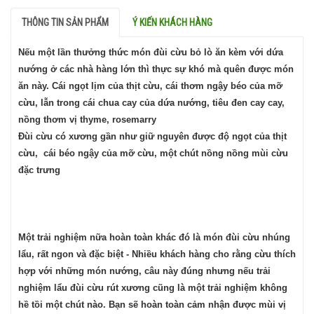
THÔNG TIN SẢN PHẨM
Ý KIẾN KHÁCH HÀNG
Nếu một lần thưởng thức món đùi cừu bỏ lò ăn kèm với dứa
nướng ở các nhà hàng lớn thì thực sự khó mà quên được món
ăn này. Cái ngọt lịm của thịt cừu, cái thơm ngậy béo của mỡ
cừu, lẫn trong cái chua cay của dứa nướng, tiêu đen cay cay,
nồng thơm vị thyme, rosemarry
Đùi cừu có xương gần như giữ nguyên được độ ngọt của thịt
cừu, cái béo ngậy của mỡ cừu, một chút nồng nồng mùi cừu
đặc trưng
Một trải nghiệm nữa hoàn toàn khác đó là món đùi cừu nhúng
lẩu, rất ngon và đặc biệt - Nhiều khách hàng cho rằng cừu thích
hợp với những món nướng, câu này đúng nhưng nếu trải
nghiệm lẩu đùi cừu rút xương cũng là một trải nghiệm không
hề tồi một chút nào. Bạn sẽ hoàn toàn cảm nhận được mùi vị